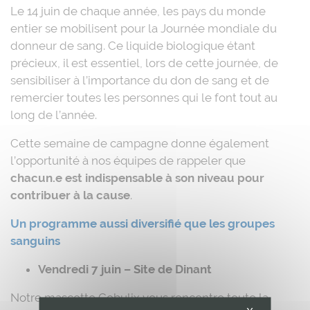
Le 14 juin de chaque année, les pays du monde
entier se mobilisent pour la Journée mondiale du
donneur de sang. Ce liquide biologique étant
précieux, il est essentiel, lors de cette journée, de
sensibiliser à l’importance du don de sang et de
remercier toutes les personnes qui le font tout au
long de l’année.
Cette semaine de campagne donne également
l’opportunité à nos équipes de rappeler que
chacun.e est indispensable à son niveau pour
contribuer à la cause
.
Un programme aussi diversifié que les groupes
sanguins
Vendredi 7 juin – Site de Dinant
Notre mascotte Gobulix vous rencontre toute la