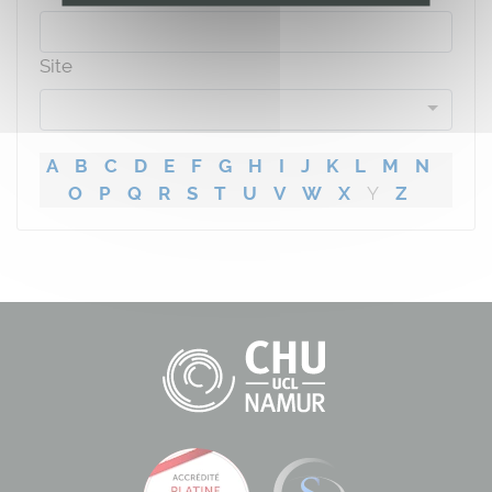
Site
A
B
C
D
E
F
G
H
I
J
K
L
M
N
O
P
Q
R
S
T
U
V
W
X
Y
Z