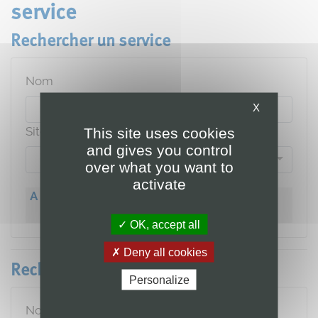
service
Rechercher un service
Nom
X
Site
This site uses cookies
and gives you control
over what you want to
activate
A
B
C
D
E
F
G
H
I
J
K
L
M
N
O
P
Q
R
S
T
U
V
W
X
Y
Z
OK, accept all
Deny all cookies
Rechercher un médecin, un soignant
Personalize
Nom