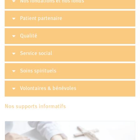
Nos fondations et nos fonds
Patient partenaire
Qualité
Service social
Soins spirituels
Volontaires & bénévoles
Nos supports informatifs