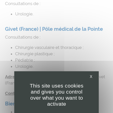
Consultations de :
Urologie.
Givet (France) | Pôle médical de la Pointe
Consultations de :
Chirurgie vasculaire et thoracique ;
Chirurgie plastique ;
Pédiatrie ;
Urologie.
Adresse:
Place Jacques Sourdille, 12 – 08600 Givet
X
(France)
This site uses cookies
and gives you control
Contact:
+32 (0)82 21 23 65
over what you want to
Biercée | Centre médical de Biercée
activate
Consultations de Cardiologie.