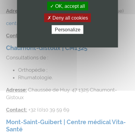
OK, accept all
Adresse:
Rue Grignard, 34 – 6533 Thuin (Belgique)
Deny all cookies
centremedical-biercee.com
Personalize
Contact:
+32 (0)71 59 59 90
Chaumont-Gistoux | CM1325
Consultations de :
Orthopédie ;
Rhumatologie.
Adresse:
Chaussée de Huy, 47 1325 Chaumont-
Gistoux
Contact:
+32 (0)10 39 59 69
Mont-Saint-Guibert
| Centre médical Vita-
Santé