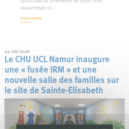
fascicules et itinéraires de soins sont
rassemblés ici.
PLUS D'INFOS
03/08/2026
Le CHU UCL Namur inaugure
une « fusée IRM » et une
nouvelle salle des familles sur
le site de Sainte-Elisabeth