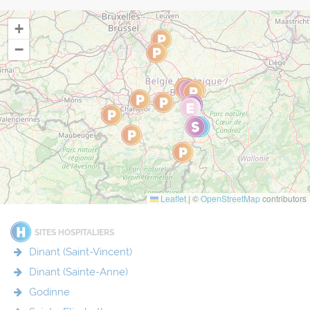
+
−
Leaflet
|
©
OpenStreetMap
contributors
SITES HOSPITALIERS
Dinant (Saint-Vincent)
Dinant (Sainte-Anne)
Godinne