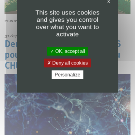
X
This site uses cookies
and gives you control
PLUS D'INFOS
over what you want to
activate
31/07/2026
Deux nouvelles bourses FNRS
OK, accept all
pour soutenir la recherche au
Deny all cookies
CHU UCL Namur
Personalize