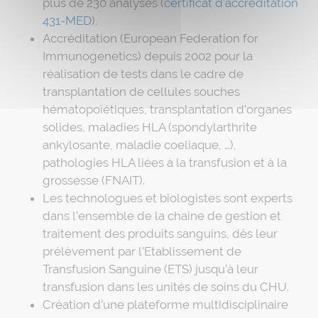
plus de 230 analyses (
certificat d’accréditation
431-MED
).
Accréditation (European Federation for
Immunogenetics) depuis 2002 pour la
réalisation de tests dans le cadre de
transplantation de cellules souches
hématopoïétiques, transplantation d’organes
solides, maladies HLA (spondylarthrite
ankylosante, maladie coeliaque, …),
pathologies HLA liées à la transfusion et à la
grossesse (FNAIT).
Les technologues et biologistes sont experts
dans l’ensemble de la chaine de gestion et
traitement des produits sanguins, dès leur
prélèvement par l’Etablissement de
Transfusion Sanguine (ETS) jusqu’à leur
transfusion dans les unités de soins du CHU.
Création d’une plateforme multidisciplinaire