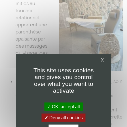
initiés au
toucher
relationnel
apportent une
parenthèse
apaisante par
des massages
du visage, des
mains, des
X
pieds ou du
This site uses cookies
dos.
and gives you control
Les soins esthétiques
: pédicure, manucure, soin
over what you want to
visage ou maquillage.
activate
Ces soins sont proposés pour permettre aux
patients d’affronter au mieux les effets
OK, accept all
secondaires que certains traitements peuvent
engendrer. Une conseillère en image corporelle
Deny all cookies
peut aussi les guider dans la recherche des