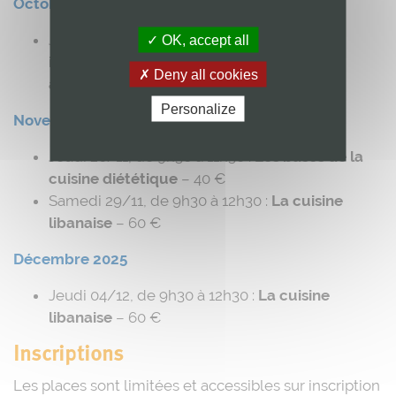
Octobre 2025
Jeudi 02/10, de 9h30 à 11h30 :
Comment
OK, accept all
introduire des légumineuses dans notre
Deny all cookies
alimentation
– 40 €
Personalize
Novembre 2025
Jeudi 20/11, de 9h30 à 11h30 :
Les bases de la
cuisine diététique
– 40 €
Samedi 29/11, de 9h30 à 12h30 :
La cuisine
libanaise
– 60 €
Décembre 2025
Jeudi 04/12, de 9h30 à 12h30 :
La cuisine
libanaise
– 60 €
Inscriptions
Les places sont limitées et accessibles sur inscription