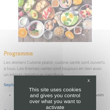
Programme
Les ateliers Cuisine plaisir, cuisine santé sont ouverts
à tous. Les thèmes variés sont toujours en lien avec
un intérêt diététique spécifique.
X
Septembre 2025
This site uses cookies
Samedi 13/09, de 9h30 à 16h30 :
Pain au levain
and gives you control
over what you want to
– Atelier journée – 100 €
activate