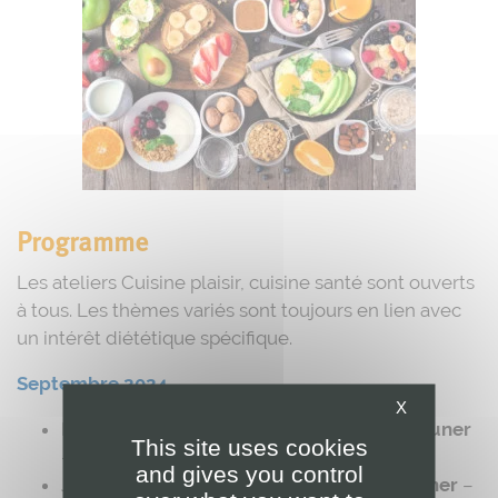
Programme
Les ateliers Cuisine plaisir, cuisine santé sont ouverts
à tous. Les thèmes variés sont toujours en lien avec
un intérêt diététique spécifique.
Septembre 2024
X
Mardi 24/09, de 17h00 à 19h00 :
Petit-déjeuner
This site uses cookies
– 30 €
and gives you control
Jeudi 26/09, de 9h30 à 11h30 :
Petit-déjeuner
–