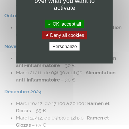
over what you want to
30 €
activate
Octobre 2024
OK, accept all
Mercredi 02/10, de 3h30 à 11h30 :
Alimentation
et diabète
– 30 €
Deny all cookies
Novembre 2024
Personalize
Mardi 19/11, de 17h00 à 19h00 :
Alimentation
anti-inflammatoire
– 30 €
Mardi 21/11, de 09h30 à 11h30 :
Alimentation
anti-inflammatoire
– 30 €
Décembre 2024
Mardi 10/12, de 17h00 à 20h00 :
Ramen et
Giozas
– 55 €
Mardi 12/12, de 09h30 à 12h30 :
Ramen et
Giozas
– 55 €