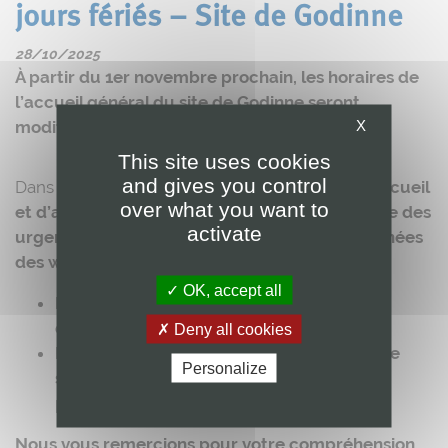
jours fériés – Site de Godinne
28/10/2025
À partir du 1er novembre prochain, les horaires de
l’accueil général du site de Godinne seront
X
modifiés.
This site uses cookies
and gives you control
Dans un souci d’
optimiser l’organisation de l’accueil
over what you want to
et d’assurer une présence renforcée au service des
activate
urgences
, l’accueil général sera
fermé les matinées
des week-ends et des jours fériés
.
OK, accept all
L’ouverture de l’accueil général se fera
désormais à 13h.
Deny all cookies
L’entrée B
restera accessible.
Un téléphone
Personalize
sera mis à disposition
pour joindre notre
personnel en cas de besoin.
Nous vous remercions pour votre compréhension