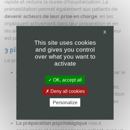
rapide et réduire la durée d’hospitalisation. La
préhabilitation permet également aux patients de
devenir acteurs de leur prise en charge
, en les
impliquant activement dans leur préparation et en
les aidant à mieux appréhender la chirurgie qui leur
X
est proposée.
This site uses cookies
and gives you control
3 piliers
over what you want to
Le programme repose sur trois piliers :
activate
La préparation nutritionnelle
commence par le
dépistage et la prise en charge de la
OK, accept all
dénutrition. Des compléments oraux adaptés,
Deny all cookies
ainsi que la mise en place de pharmaconutrition
(Oral Impact), sont proposés pour soutenir les
Personalize
besoins énergétiques et immunitaires du
patient.
La préparation psychologique
vise à