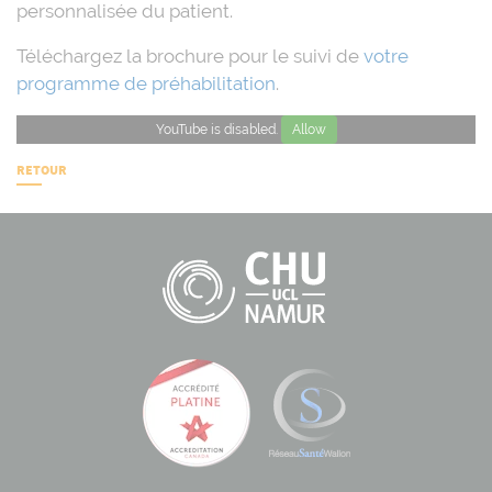
personnalisée du patient.
Téléchargez la brochure pour le suivi de
votre
programme de préhabilitation
.
YouTube is disabled.
Allow
RETOUR