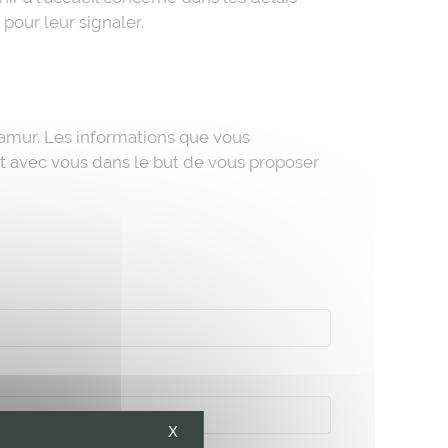
pour leur signaler.
amur. Les informations que vous
t avec vous dans le but de vous proposer
X