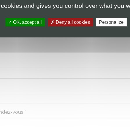
Adresse email*
 cookies and gives you control over what you w
OK, accept all
Deny all cookies
Personalize
endez-vous *