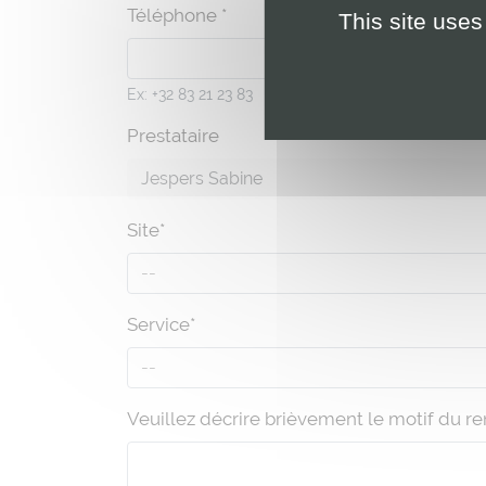
Téléphone *
This site uses
Ex: +32 83 21 23 83
Prestataire
Jespers Sabine
Site*
--
Service*
--
Veuillez décrire brièvement le motif du r