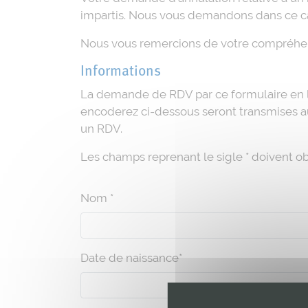
impartis. Nous vous demandons dans ce ca
Nous vous remercions de votre compréhens
Informations
La demande de RDV par ce formulaire en l
encoderez ci-dessous seront transmises a
un RDV.
Les champs reprenant le sigle * doivent o
Nom *
Date de naissance*