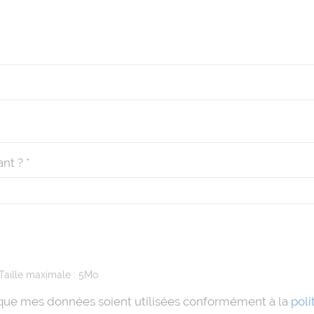
nt ? *
 Taille maximale : 5Mo
 que mes données soient utilisées conformément à la
poli