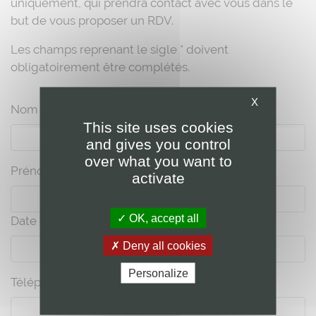
uniquement, qui prendra contact avec vous dans le
but de vous proposer un RDV.
Les champs reprenant le sigle * doivent
obligatoirement être complétés.
X
Nom *
This site uses cookies
and gives you control
over what you want to
Prénom*
activate
OK, accept all
Date de naissance*
Deny all cookies
Personalize
Téléphone *