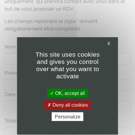
uniquement, qui prendra contact avec vous dans le
but de vous proposer un RDV.
Les champs reprenant le sigle * doivent
obligatoirement être complétés.
X
Nom *
This site uses cookies
and gives you control
over what you want to
Prénom*
activate
OK, accept all
Date de naissance*
Deny all cookies
Personalize
Téléphone *