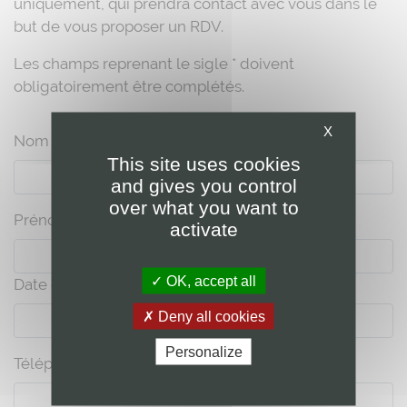
uniquement, qui prendra contact avec vous dans le
but de vous proposer un RDV.
Les champs reprenant le sigle * doivent
obligatoirement être complétés.
X
Nom *
This site uses cookies
and gives you control
over what you want to
Prénom*
activate
OK, accept all
Date de naissance*
Deny all cookies
Personalize
Téléphone *