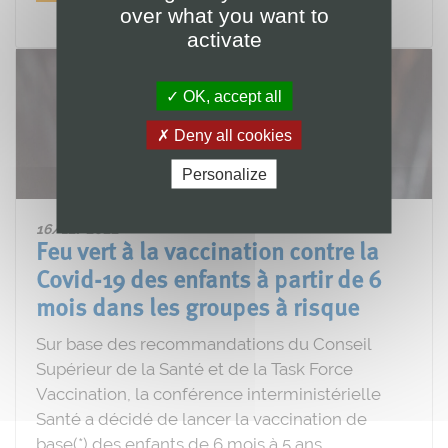
over what you want to
activate
OK, accept all
Deny all cookies
Personalize
16/12/2022
Feu vert à la vaccination contre la
Covid-19 des enfants à partir de 6
mois dans les groupes à risque
Sur base des recommandations du Conseil
Supérieur de la Santé et de la Task Force
Vaccination, la conférence interministérielle
Santé a décidé de lancer la vaccination de
base(*) des enfants de 6 mois à 5 ans,