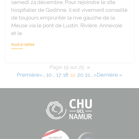
samedi 24 décembre. Pour rejoindre le site
hospitalier de Godinne, il est vivement conseillé
de toujours emprunter la rive gauche de la
Meuse via le pont de Lustin, Rivière, Annevoie
et le
PLUS D'INFOS
Page 19 sur 25
«
Première
«
...
10
...
17
18
19
20
21
...
»
Dernière »