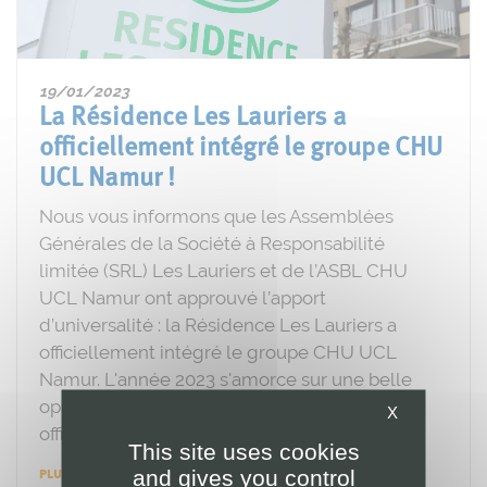
19/01/2023
La Résidence Les Lauriers a
officiellement intégré le groupe CHU
UCL Namur !
Nous vous informons que les Assemblées
Générales de la Société à Responsabilité
limitée (SRL) Les Lauriers et de l’ASBL CHU
UCL Namur ont approuvé l’apport
d’universalité : la Résidence Les Lauriers a
officiellement intégré le groupe CHU UCL
Namur. L'année 2023 s'amorce sur une belle
opportunité. La Résidence Les Lauriers a
X
officiellement intégré le groupe CHU
This site uses cookies
and gives you control
PLUS D'INFOS