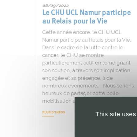
06/09/2022
Le CHU UCL Namur participe
au Relais pour la Vie
Cette année encore, le CHU UCL
Namur participe au Relais pour la Vie.
Dans le cadre de la lutte contre le
cancer, le CHU se montre
particulièrement actif en témoignant
son soutien, à travers son implication
engagée et sa présence, à de
nombreux évènements. Nous serions
heureux de partager cette belle
mobilisation à
PLUS D'INFOS
This site uses