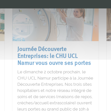
Journée Découverte
Entreprises: le CHU UCL
Namur vous ouvre ses portes
Le dimanche 2 octobre prochain, le
CHU UCL Namur participe à la Journée
Découverte Entreprises. Nos trois sites
hospitaliers et notre réseau intégré de
soins et de services (maisons de repos,
crèches/accueil extrascolaire) ouvrent
leurs portes au grand public de 10h à