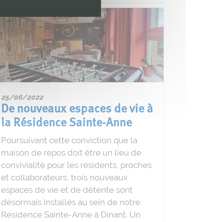
25/06/2022
De nouveaux espaces de vie à
la Résidence Sainte-Anne
Poursuivant cette conviction que la
maison de repos doit être un lieu de
convivialité pour les résidents, proches
et collaborateurs, trois nouveaux
espaces de vie et de détente sont
désormais installés au sein de notre
Résidence Sainte-Anne à Dinant. Un