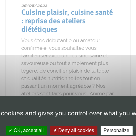
26/08/2022
Cuisine plaisir, cuisine santé
: reprise des ateliers
diététiques
Vous êtes débutant.e ou amateur
confirmé.e, vous souhaitez vous
familiariser avec une cuisine saine et
savoureuse ou tout simplement plus
légère, de concilier plaisir de la table
et qualités nutritionnelles tout en
passant un moment agréable ? Nos
ateliers sont faits pour vous ! Animé par
une diététicienne clinicienne, chaque
atelier se déroule durant 2
 cookies and gives you control over what you w
PLUS D'INFOS
OK, accept all
Deny all cookies
Personalize