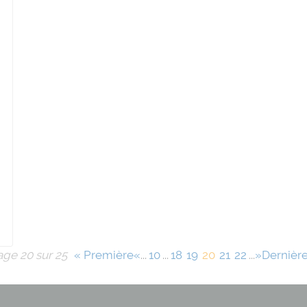
age 20 sur 25
« Première
«
...
10
...
18
19
20
21
22
...
»
Dernière