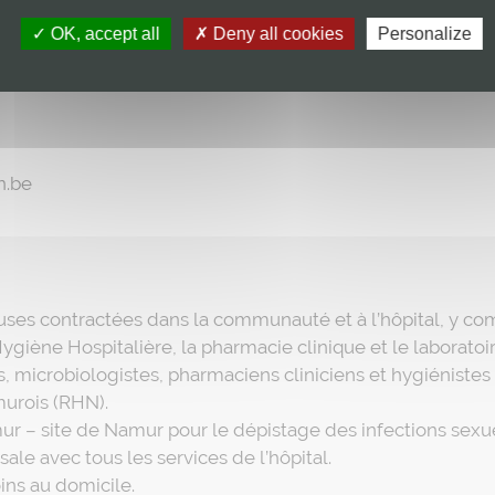
estinée aux soignants à domicile :
OK, accept all
Deny all cookies
Personalize
n.be
uses contractées dans la communauté et à l’hôpital, y c
’Hygiène Hospitalière, la pharmacie clinique et le labora
s, microbiologistes, pharmaciens cliniciens et hygiéniste
urois (RHN).
 – site de Namur pour le dépistage des infections sexu
sale avec tous les services de l’hôpital.
ins au domicile.