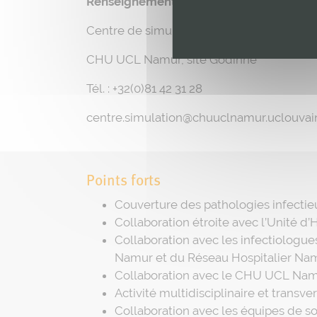
Renseignements pour la formation HAD d
Centre de simulation
CHU UCL Namur, site Godinne
Tél. : +32(0)81 42 31 28
centre.simulation@chuuclnamur.uclouvai
Points forts
Couverture des pathologies infectie
Collaboration étroite avec l’Unité d
Collaboration avec les infectiologue
Namur et du Réseau Hospitalier Nam
Collaboration avec le CHU UCL Namur
Activité multidisciplinaire et transver
Collaboration avec les équipes de so