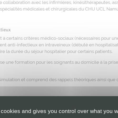
e collaboration avec les infirmières, kinésithérapeutes, ass
s spécialités médicales et chirurgicales du CHU UCL Namu
ctieux
 à certains critères médico-sociaux (nécessaires pour une
ement anti-infectieux en intraveineux (débuté en hospitalis
e la durée du séjour hospitalier pour certains patients.
une formation pour les soignants au domicile à la prise
imulation et comprend des rappels théoriques ainsi que de
 cookies and gives you control over what you w