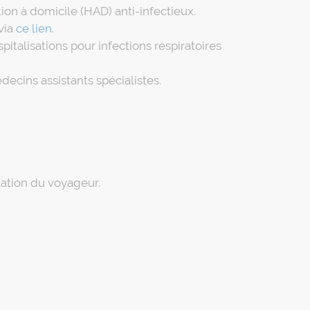
tion à domicile (HAD) anti-infectieux.
via
ce lien
.
italisations pour infections respiratoires
ecins assistants spécialistes.
tation du voyageur.