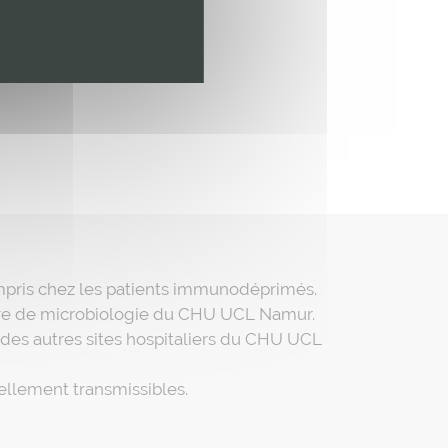
ompris chez les patients immunodéprimés.
toire de microbiologie du CHU UCL Namur.
s des autres sites hospitaliers du CHU UCL
ellement transmissibles.