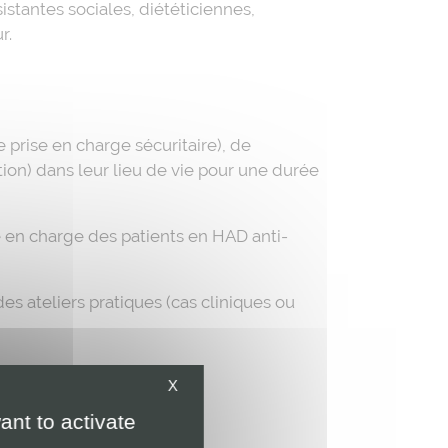
istantes sociales, diététiciennes,
r.
 prise en charge sécuritaire), de
ation) dans leur lieu de vie pour une durée
 en charge des patients en HAD anti-
s ateliers pratiques (cas cliniques ou
X
ant to activate