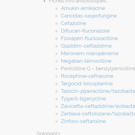
Fiches info antibiotiques:
Amukin-amikacine
Cancidas-caspofungine
Cefazoline
Diflucan-fluconazole
Floxapen-flucloxacilline
Glazidim-ceftazidime
Meronem-méropénème
Negaban-témocilline
Penicilline G – benzylpénicillin
Rocéphine-cefriaxone
Targocid-teicoplanine
Tazocin-piperacilline/tazobac
Tygacil-tigecycline
Zavicefta-ceftazidime/avibac
Zerbaxa-ceftolozane/tazobac
Zinforo-ceftaroline
Soignants :