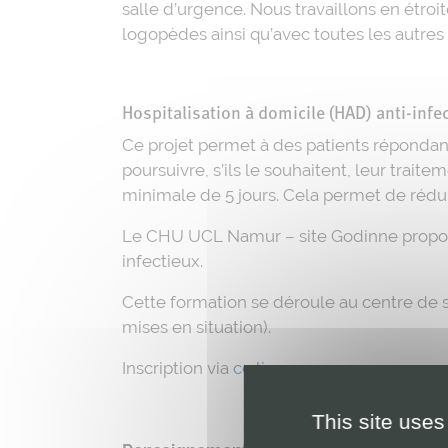
salle d’urgence. Nous travaillons en étroit
logopèdes ainsi qu’avec toutes les autre
Hospitalisation à domicile (HAD) anti-infe
Ce projet permet à des patients répondant
poursuivre, s’ils le souhaitent, leur trait
minimale de 5 jours. Cela permet de réduir
Le CHU UCL Namur – site Godinne propose 
infectieux.
Cette formation se déroule au centre de s
mises en situation).
Inscription via
ce lien
.
This site uses