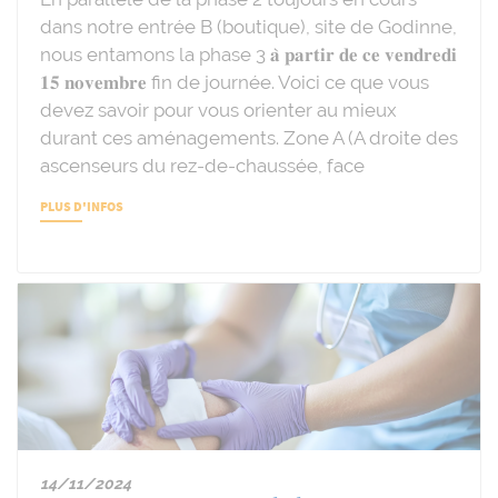
dans notre entrée B (boutique), site de Godinne,
nous entamons la phase 3 𝐚̀ 𝐩𝐚𝐫𝐭𝐢𝐫 𝐝𝐞 𝐜𝐞 𝐯𝐞𝐧𝐝𝐫𝐞𝐝𝐢
𝟏𝟓 𝐧𝐨𝐯𝐞𝐦𝐛𝐫𝐞 fin de journée. Voici ce que vous
devez savoir pour vous orienter au mieux
durant ces aménagements. Zone A (A droite des
ascenseurs du rez-de-chaussée, face
PLUS D'INFOS
14/11/2024