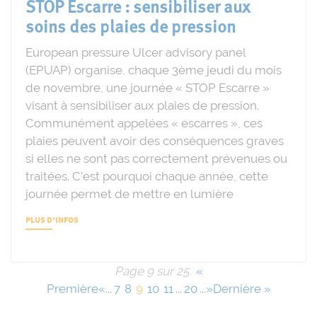
STOP Escarre : sensibiliser aux
soins des plaies de pression
European pressure Ulcer advisory panel
(EPUAP) organise, chaque 3ème jeudi du mois
de novembre, une journée « STOP Escarre »
visant à sensibiliser aux plaies de pression.
Communément appelées « escarres », ces
plaies peuvent avoir des conséquences graves
si elles ne sont pas correctement prévenues ou
traitées. C’est pourquoi chaque année, cette
journée permet de mettre en lumière
PLUS D'INFOS
Page 9 sur 25
«
Première
«
...
7
8
9
10
11
...
20
...
»
Dernière »