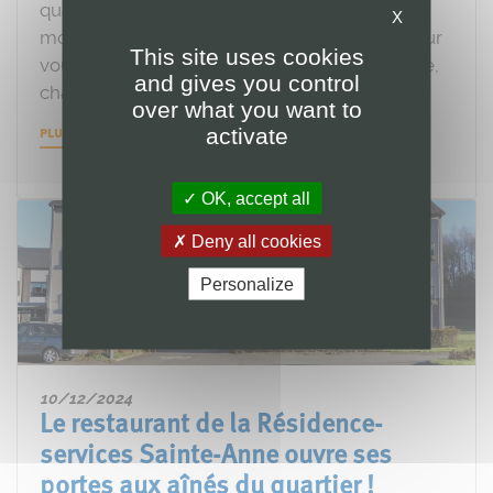
qualités nutritionnelles tout en passant un
X
moment agréable ? Nos ateliers sont faits pour
This site uses cookies
vous ! Animé par une diététicienne clinicienne,
and gives you control
chaque atelier se déroule durant 2
over what you want to
activate
PLUS D'INFOS
OK, accept all
Deny all cookies
Personalize
10/12/2024
Le restaurant de la Résidence-
services Sainte-Anne ouvre ses
portes aux aînés du quartier !